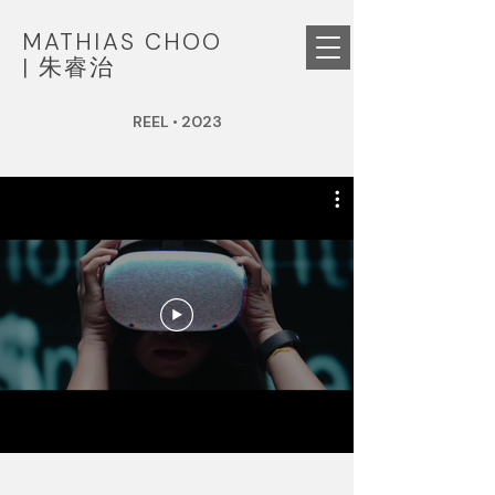
MATHIAS CHOO
|
朱睿治
REEL
•
2023